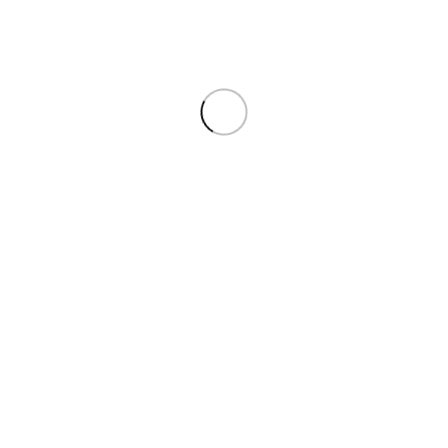
26 Th5 2026
Phong cách Iwagumi là gì? Nguyên tắc xếp đá và
chăm sóc chuẩn nhất
Phong cách Iwagumi luôn được mệnh danh là đỉnh cao của
nghệ thuật thủy sinh tối giản, nơi những khối...
Aquariumvibe
0