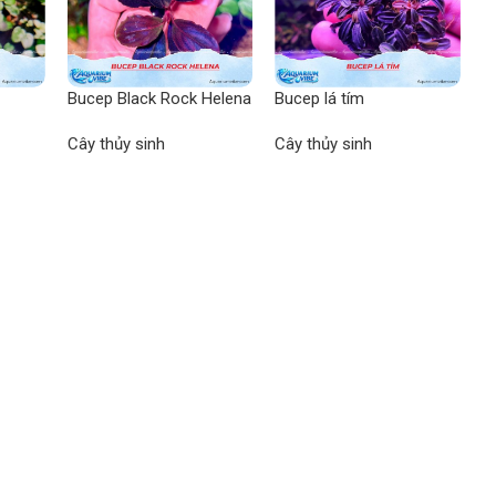
Bucep Black Rock Helena
Bucep lá tím
B
Cây thủy sinh
Cây thủy sinh
C