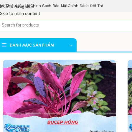
iới Thiệu
Liên Hệ
Chính Sách Bảo Mật
Chính Sách Đổi Trả
Skip to navigation
Skip to main content
DANH MỤC SẢN PHẨM
Trang chủ
/
Cây thủy sinh
/
Bucep hồng