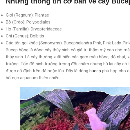
Những thông tin cơ bản về cây Buc
Giới (Regnum): Plantae
Bộ (Ordo): Polypodiales
Họ (Familia): Dryopteridaceae
Chi (Genus): Bolbitis
Các tên gọi khác (Synonyms): Bucephalandra Pink, Pink Lady, Pink
Bucep hồng là dòng cây thủy sinh có giá trị thẩm mỹ cao nhờ màu
thủy sinh. Lá cây thường xuất hiện các gam màu hồng, đỏ nhạt, x
trường. Tốc độ sinh trưởng tương đối chậm nhưng bù lại cây có tu
được cố định trên đá hoặc lũa. Đây là dòng
bucep
phù hợp cho cả
bố cục aquarium thiên nhiên.