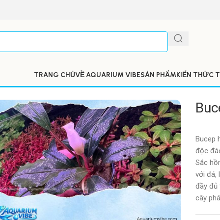
TRANG CHỦ
VỀ AQUARIUM VIBE
SẢN PHẨM
KIẾN THỨC T
Buc
Bucep h
độc đáo
Sắc hồn
với đá,
đầy đủ 
cây phá