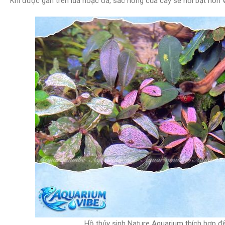
Khi được gắn trên lũa hoặc đá, sắc hồng của cây sẽ nổi bật hơn 
Hồ thủy sinh Nature Aquarium thích hợp đ