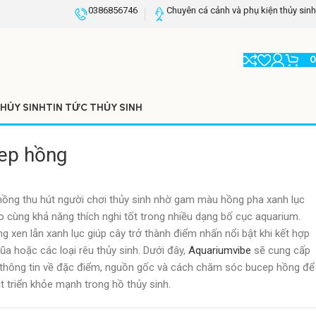
0386856746
Chuyên cá cảnh và phụ kiện thủy sinh
HỦY SINH
TIN TỨC THỦY SINH
ep hồng
ồng thu hút người chơi thủy sinh nhờ gam màu hồng pha xanh lục
 cùng khả năng thích nghi tốt trong nhiều dạng bố cục aquarium.
g xen lẫn xanh lục giúp cây trở thành điểm nhấn nổi bật khi kết hợp
 lũa hoặc các loại rêu thủy sinh. Dưới đây,
Aquariumvibe
sẽ cung cấp
thông tin về đặc điểm, nguồn gốc và cách chăm sóc bucep hồng để
t triển khỏe mạnh trong hồ thủy sinh.