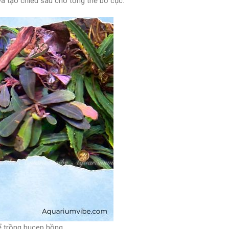
và tạo chiều sâu cho tổng thể bố cục.
ể trồng bucep hồng