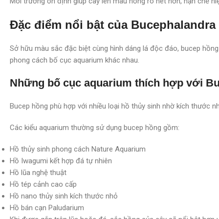
Môi trường ổn định giúp cây lên màu hồng rõ nét hơn, hạn chế hi
Đặc điểm nổi bật của Bucephalandra
Sở hữu màu sắc đặc biệt cùng hình dáng lá độc đáo, bucep hồng
phong cách bố cục aquarium khác nhau.
Những bố cục aquarium thích hợp với B
Bucep hồng phù hợp với nhiều loại hồ thủy sinh nhờ kích thước n
Các kiểu aquarium thường sử dụng bucep hồng gồm:
Hồ thủy sinh phong cách Nature Aquarium
Hồ Iwagumi kết hợp đá tự nhiên
Hồ lũa nghệ thuật
Hồ tép cảnh cao cấp
Hồ nano thủy sinh kích thước nhỏ
Hồ bán cạn Paludarium