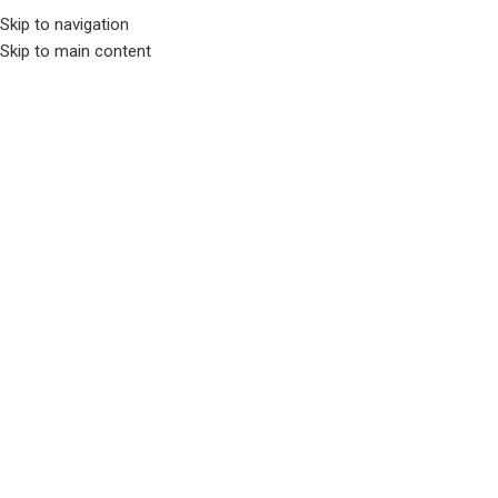
Skip to navigation
Trang chủ
/
Cá thủy sinh
Skip to main content
Cá bống rễ cau