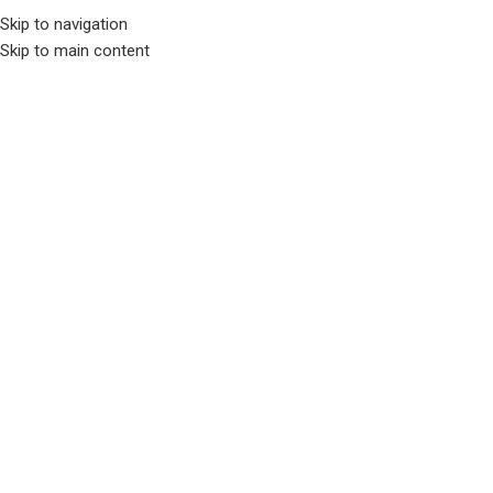
Skip to navigation
Trang chủ
/
Cá thủy sinh
Skip to main content
Cá bướm lưới