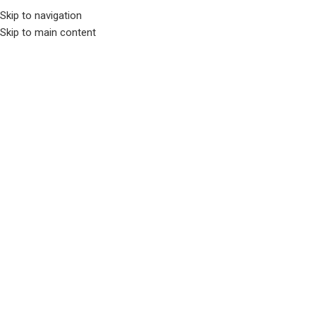
Skip to navigation
Trang chủ
/
Phụ kiện Thủy sinh
Skip to main content
Đá trầm tích vân gỗ